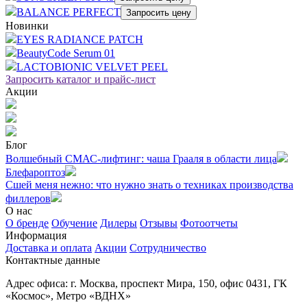
BALANCE PERFECT
Запросить цену
Новинки
EYES RADIANCE PATCH
BeautyCode Serum 01
LACTOBIONIC VELVET PEEL
Запросить каталог и прайс-лист
Акции
Блог
Волшебный СМАС-лифтинг: чаша Грааля в области лица
Блефароптоз
Сшей меня нежно: что нужно знать о техниках производства
филлеров
О нас
О бренде
Обучение
Дилеры
Отзывы
Фотоотчеты
Информация
Доставка и оплата
Акции
Сотрудничество
Контактные данные
Адрес офиса: г. Москва, проспект Мира, 150, офис 0431, ГК
«Космос», Метро «ВДНХ»